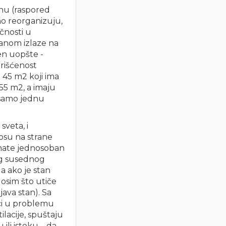
anu (raspored
o reorganizuju,
ičnosti u
ranom izlaze na
jen uopšte -
orišćenost
 45 m2 koji ima
55 m2, a imaju
 samo jednu
sveta, i
nosu na strane
 imate jednosoban
bog susednog
a ako je stan
 osim što utiče
java stan). Sa
ici u problemu
ilacije, spuštaju
ili istoku – da