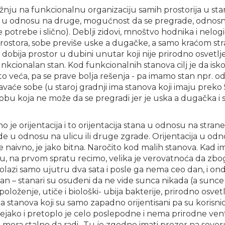
žnju na funkcionalnu organizaciju samih prostorija u st
ih u odnosu na druge, mogućnost da se pregrade, odnosn
 potrebe i slično). Deblji zidovi, mnoštvo hodnika i nelog
rostora, sobe previše uske a dugačke, a samo kraćom st
e dobija prostor u dubini unutar koji nije prirodno osvetl
nkcionalan stan. Kod funkcionalnih stanova cilj je da isk
o veća, pa se prave bolja rešenja - pa imamo stan npr. od
vaće sobe (u staroj gradnji ima stanova koji imaju preko 
obu koja ne može da se pregradi jer je uska a dugačka i
o je orijentacija i to orijentacija stana u odnosu na strane 
ade u odnosu na ulicu ili druge zgrade. Orijentacija u od
je naivno, je jako bitna. Naročito kod malih stanova. Kad
eru, na prvom spratu recimo, velika je verovatnoća da z
lazi samo ujutru dva sata i posle ga nema ceo dan, i ond
san – stanari su osuđeni da ne vide sunca nikada (a sunce
položenje, utiče i biološki- ubija bakterije, prirodno osvetl
a stanova koji su samo zapadno orijentisani pa su korisn
prejako i pretoplo je celo poslepodne i nema prirodne vent
 mora stalno da radi.. Tu je zgodno imati prozor na severu 