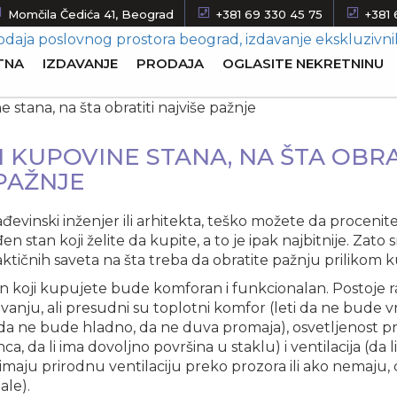
Momčila Čedića 41, Beograd
+381 69 330 45 75
+381 
TNA
IZDAVANJE
PRODAJA
OGLASITE NEKRETNINU
 KUPOVINE STANA, NA ŠTA OBRA
PAŽNJE
đevinski inženjer ili arhitekta, teško možete da procenite i 
en stan koji želite da kupite, a to je ipak najbitnije. Zato
raktičnih saveta na šta treba da obratite pažnju prilikom 
an koji kupujete bude komforan i funkcionalan. Postoje ra
anju, ali presudni su toplotni komfor (leti da ne bude v
 da ne bude hladno, da ne duva promaja), osvetljenost pros
a, da li ima dovoljno površina u staklu) i ventilacija (da l
 imaju prirodnu ventilaciju preko prozora ili ako nemaju, 
ale).