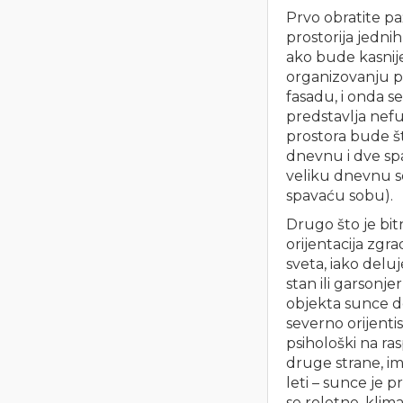
Prvo obratite pa
prostorija jedn
ako bude kasnije
organizovanju p
fasadu, i onda s
predstavlja nefu
prostora bude št
dnevnu i dve spa
veliku dnevnu s
spavaću sobu).
Drugo što je bitn
orijentacija zgr
sveta, iako delu
stan ili garsonj
objekta sunce do
severno orijenti
psihološki na ras
druge strane, im
leti – sunce je 
se roletne, klima