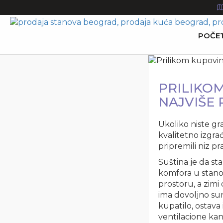
POČE
PRILIKOM
NAJVIŠE 
Ukoliko niste gra
kvalitetno izgrađ
pripremili niz p
Suština je da st
komfora u stanov
prostoru, a zimi
ima dovoljno sunc
kupatilo, ostava
ventilacione kan