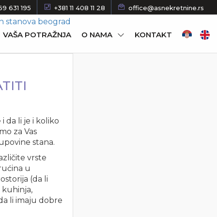
69 631 195
+381 11 408 11 28
office@asnekretnine.rs
VAŠA POTRAŽNJA
O NAMA
KONTAKT
TITI
da li je i koliko
 smo za Vas
kupovine stana.
zličite vrste
rućina u
torija (da li
i kuhinja,
da li imaju dobre