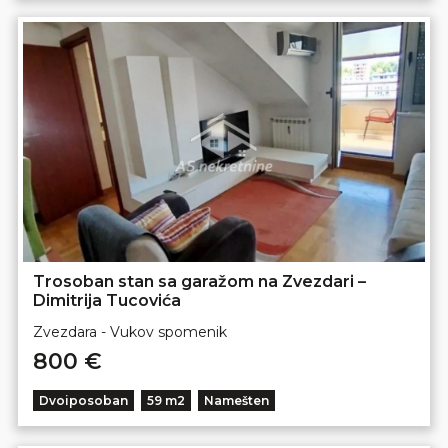
Trosoban stan sa garažom na Zvezdari –
Dimitrija Tucovića
Zvezdara - Vukov spomenik
800 €
Dvoiposoban
59 m2
Namešten