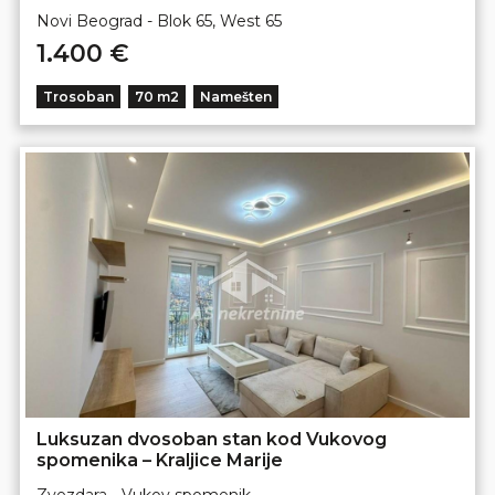
Novi Beograd - Blok 65, West 65
1.400 €
Trosoban
70 m2
Namešten
Luksuzan dvosoban stan kod Vukovog
spomenika – Kraljice Marije
Zvezdara - Vukov spomenik