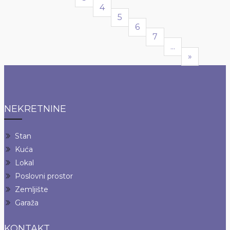
4
5
6
7
...
Next
»
NEKRETNINE
Stan
Kuća
Lokal
Poslovni prostor
Zemljište
Garaža
KONTAKT