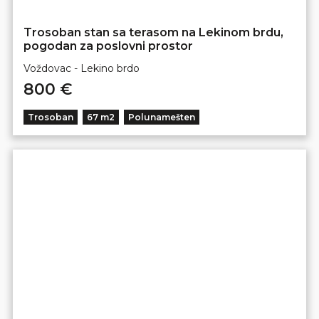
Trosoban stan sa terasom na Lekinom brdu,
pogodan za poslovni prostor
Voždovac - Lekino brdo
800 €
Trosoban
67 m2
Polunamešten