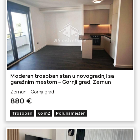
Moderan trosoban stan u novogradnji sa
garažnim mestom – Gornji grad, Zemun
Zemun - Gornji grad
880 €
Trosoban
65 m2
Polunamešten