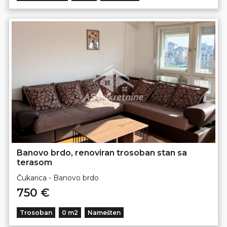
Banovo brdo, renoviran trosoban stan sa
terasom
Čukarica - Banovo brdo
750 €
Trosoban
0 m2
Namešten