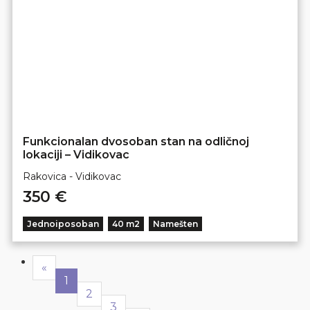
Funkcionalan dvosoban stan na odličnoj
lokaciji – Vidikovac
Rakovica - Vidikovac
350 €
Jednoiposoban
40 m2
Namešten
Previous
«
1
2
3