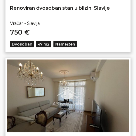
Renoviran dvosoban stan u blizini Slavije
Vračar - Slavija
750 €
Dvosoban
47 m2
Namešten