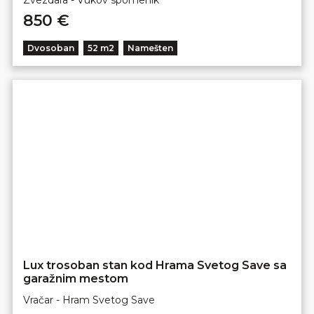
850 €
Dvosoban
52 m2
Namešten
Lux trosoban stan kod Hrama Svetog Save sa
garažnim mestom
Vračar - Hram Svetog Save