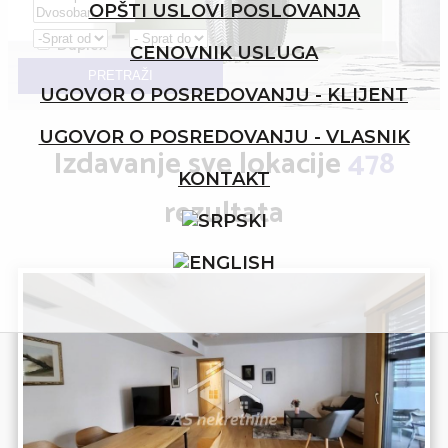
OPŠTI USLOVI POSLOVANJA
Parking
Duplex
CENOVNIK USLUGA
Povraćaj PDV-a
PRETRAŽI
UGOVOR O POSREDOVANJU - KLIJENT
UGOVOR O POSREDOVANJU - VLASNIK
Izdavanje sve lokacije
478
KONTAKT
rezultata