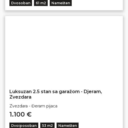
Dvosoban
61 m2
Namešten
Luksuzan 2.5 stan sa garažom - Djeram,
Zvezdara
Zvezdara - Đeram pijaca
1.100 €
Dvoiposoban
53 m2
Namešten