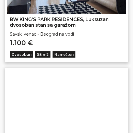
BW KING’S PARK RESIDENCES, Luksuzan
dvosoban stan sa garažom
Savski venac - Beograd na vodi
1.100 €
Dvosoban
58 m2
Namešten