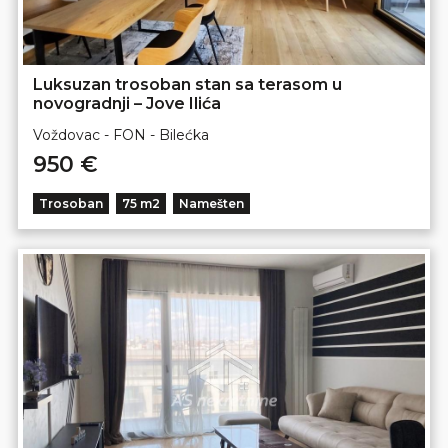
Luksuzan trosoban stan sa terasom u
novogradnji – Jove Ilića
Voždovac - FON - Bilećka
950 €
Trosoban
75 m2
Namešten