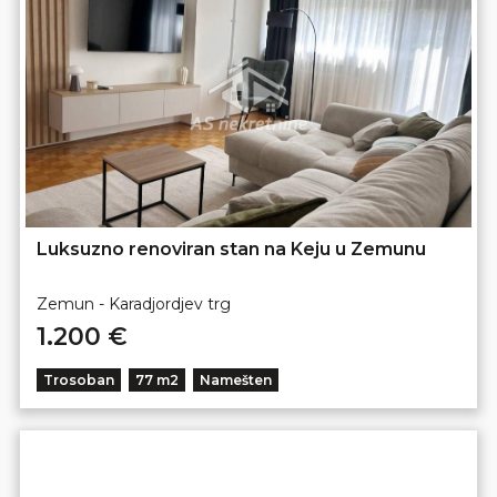
Luksuzno renoviran stan na Keju u Zemunu
Zemun - Karadjordjev trg
1.200 €
Trosoban
77 m2
Namešten