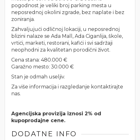
pogodnost je veliki broj parking mesta u
neposrednoj okolini zgrade, bez naplate i bez
zoniranja.
Zahvaljujući odličnoj lokaciji, u neposrednoj
blizini nalaze se Ada Mall, Ada Ciganlija, škole,
vrtići, marketi, restorani, kafići i svi sadržaji
neophodni za kvalitetan porodični život.
Cena stana: 480.000 €
Garažno mesto: 30.000 €
Stan je odmah useljiv.
Za više informacija i razgledanje kontaktirajte
nas.
Agencijska provizija iznosi 2% od
kupoprodajne cene.
DODATNE INFO