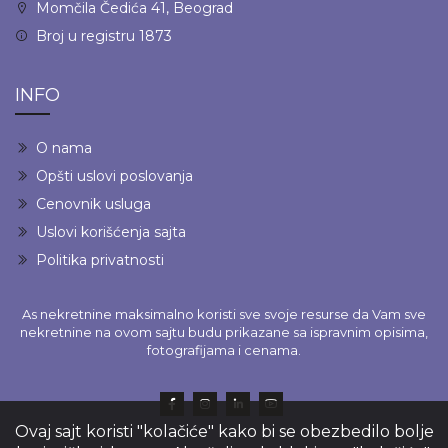
Momčila Čedića 41, Beograd
Broj u registru 1873
INFO
O nama
Opšti uslovi poslovanja
Cenovnik usluga
Uslovi korišćenja sajta
Politika privatnosti
As nekretnine maksimalno koristi sve svoje resurse da Vam sve
nekretnine na ovom sajtu budu prikazane sa ispravnim opisima,
fotografijama i cenama.
Ovaj sajt koristi "kolačiće" kako bi se obezbedilo bolje