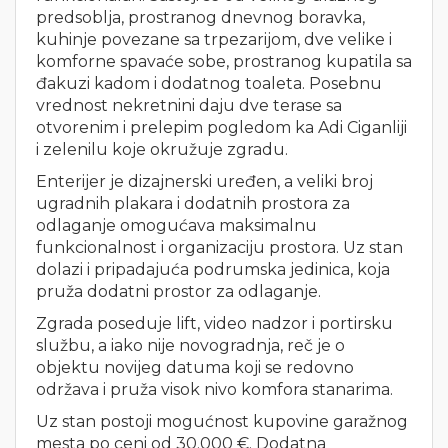
predsoblja, prostranog dnevnog boravka,
kuhinje povezane sa trpezarijom, dve velike i
komforne spavaće sobe, prostranog kupatila sa
đakuzi kadom i dodatnog toaleta. Posebnu
vrednost nekretnini daju dve terase sa
otvorenim i prelepim pogledom ka Adi Ciganliji
i zelenilu koje okružuje zgradu.
Enterijer je dizajnerski uređen, a veliki broj
ugradnih plakara i dodatnih prostora za
odlaganje omogućava maksimalnu
funkcionalnost i organizaciju prostora. Uz stan
dolazi i pripadajuća podrumska jedinica, koja
pruža dodatni prostor za odlaganje.
Zgrada poseduje lift, video nadzor i portirsku
službu, a iako nije novogradnja, reč je o
objektu novijeg datuma koji se redovno
održava i pruža visok nivo komfora stanarima.
Uz stan postoji mogućnost kupovine garažnog
mesta po ceni od 30.000 €. Dodatna