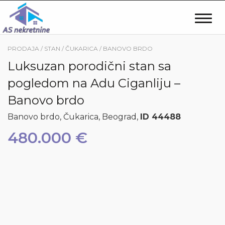
Togg
navig
PRODAJA / STAN / ČUKARICA / BANOVO BRDO
Luksuzan porodični stan sa
pogledom na Adu Ciganliju –
Banovo brdo
Banovo brdo, Čukarica, Beograd,
ID 44488
480.000 €