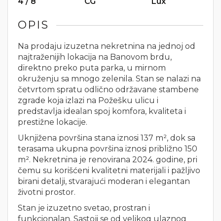
4 / 8
CG
Lux
OPIS
Na prodaju izuzetna nekretnina na jednoj od
najtraženijih lokacija na Banovom brdu,
direktno preko puta parka, u mirnom
okruženju sa mnogo zelenila. Stan se nalazi na
četvrtom spratu odlično održavane stambene
zgrade koja izlazi na Požešku ulicu i
predstavlja idealan spoj komfora, kvaliteta i
prestižne lokacije.
Uknjižena površina stana iznosi 137 m², dok sa
terasama ukupna površina iznosi približno 150
m². Nekretnina je renovirana 2024. godine, pri
čemu su korišćeni kvalitetni materijali i pažljivo
birani detalji, stvarajući moderan i elegantan
životni prostor.
Stan je izuzetno svetao, prostran i
funkcionalan. Sastoji se od velikog ulaznog